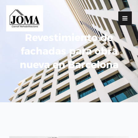
Ir
Mai
al
Me
contenido
Revestimiento de
fachadas para obra
nueva en Barcelona